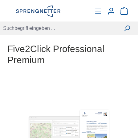
alt springen
Warenko
Five2Click Professional
Premium
Bildergalerie überspringen