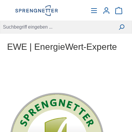
alt springen
Warenko
EWE | EnergieWert-Experte